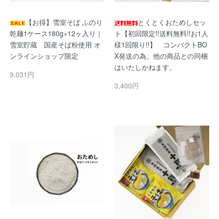
【お得】雪室そば ふのり
とくとくおためしセッ
乾麺1ケース180g×12ヶ入り｜
ト【初回限定!!送料無料!!お1人
雪室貯蔵 国産そば粉使用 オ
様1回限り!!】 コンパクトBO
ンラインショップ限定
X発送の為、他の商品との同梱
はいたしかねます。
9,031円
3,400円