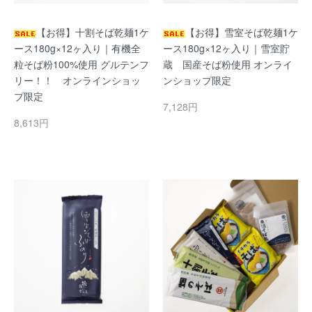
【お得】十割そば乾麺1ケ
【お得】雪室そば乾麺1ケ
ース180g×12ヶ入り｜有機全
ース180g×12ヶ入り｜雪室貯
粒そば粉100%使用 グルテンフ
蔵 国産そば粉使用 オンライ
リー！！ オンラインショッ
ンショップ限定
プ限定
7,128円
8,613円