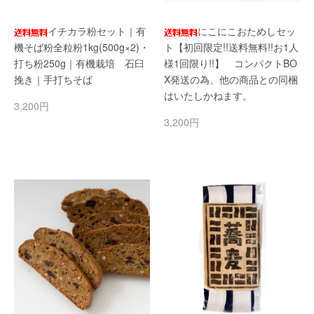
イチカラ粉セット｜有
にこにこおためしセッ
機そば粉全粒粉1kg(500g×2)・
ト【初回限定!!送料無料!!お1人
打ち粉250g｜有機栽培 石臼
様1回限り!!】 コンパクトBO
挽き｜手打ちそば
X発送の為、他の商品との同梱
はいたしかねます。
3,200円
3,200円