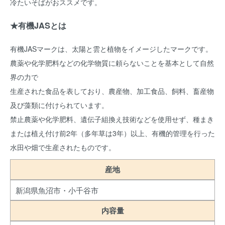
冷たいそばがおススメです。
★有機JASとは
有機JASマークは、太陽と雲と植物をイメージしたマークです。
農薬や化学肥料などの化学物質に頼らないことを基本として自然
界の力で
生産された食品を表しており、農産物、加工食品、飼料、畜産物
及び藻類に付けられています。
禁止農薬や化学肥料、遺伝子組換え技術などを使用せず、種まき
または植え付け前2年（多年草は3年）以上、有機的管理を行った
水田や畑で生産されたものです。
産地
新潟県魚沼市・小千谷市
内容量