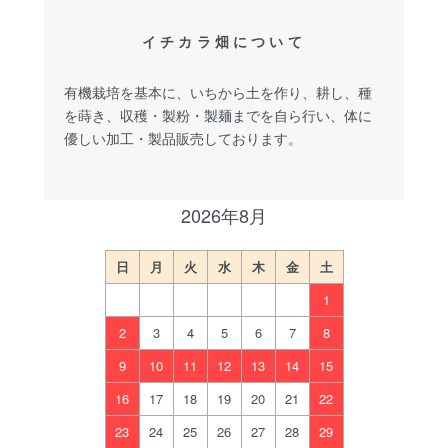
イチカラ畑について
有機栽培を基本に、いちから土を作り、耕し、種
を蒔き、収穫・製粉・製麺までを自ら行い、体に
優しい加工・製品販売しております。
2026年8月
日
月
火
水
木
金
土
1
2
3
4
5
6
7
8
9
10
11
12
13
14
15
16
17
18
19
20
21
22
23
24
25
26
27
28
29