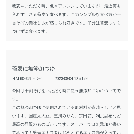
蕎麦をいただく時、色々アレンジしていますが、最近何も
入れず、ざる蕎麦で食べます。このシンプルな食べ方が一
番そばの美味しさが感じられ好きです。半分は蕎麦つゆも
つけずに食べます。
蕎麦に無添加つゆ
ＨＭ 60代以上 女性
2023/08/04 12:51:56
今回は十割そばをいただく時に使う無添加つゆについてで
す。
この無添加つゆに使用されている原材料が素晴らしいと思
います。国産丸大豆、三河みりん、宗田節、利尻昆布など
最高の品質のものばかりです。スーパーでは無添加と書い
てあっても酵母エキスをはじめとするエキス類が入ってお