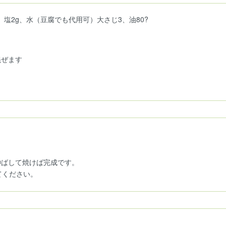
g、塩2g、水（豆腐でも代用可）大さじ3、油80?
混ぜます
伸ばして焼けば完成です。
てください。