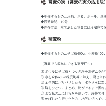
蕎麦の実（蕎麦の実の活用法
◆準備するもの…お鍋、ざる、ボール、菜箸、
◆浸透時間…10分
◆保存方法…水で戻した場合には冷蔵庫で
蕎麦粉
◆準備するもの…そば粉400g、小麦粉100g
（家庭でも簡単にできる蕎麦打ち）
① ボウルにそば粉とつなぎ粉を混ぜムラが
② 水を全体の2/3程度均等に加え、混ぜ合
③ 全体的にパサパサしたら、水をさらに加
④ 塊をひとつにまとめ、艶がでるまで捏ね
⑤ まな板の上に打ち粉を敷いて、綿棒で伸
⑥ 伸ばしたら折りたたみ、均等に切ってい