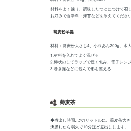
材料をよく練り、調味したつゆにつけて召
お好みで香辛料・海苔などを添えてくださ
蕎麦粉羊羹
材料：蕎麦粉大さじ4、小豆あん200g、水
1.材料を入れてよく混ぜる
2.棒状のしてラップで緩く包み、電子レンジ
3.巻き簾などに包んで形を整える
蕎麦茶
◆煮出し時間…水1リットルに、蕎麦茶大さ
沸騰したら弱火で10分ほど煮出しします。