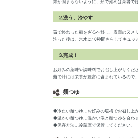
麺が固まらないように、茹で始めは菜箸で
2.洗う、冷やす
茹で終わった麺をざるへ移し、表面のヌメ
洗った後は、氷水に10秒間さらしてキュッ
3.完成！
お好みの薬味や調味料でお召し上がりくだ
茹で汁には栄養が豊富に含まれているので
麺つゆ
◆冷たい麺つゆ…お好みの塩梅でお召し上
◆温かい麺つゆ…温かい湯と麺つゆを合わ
◆保存方法…冷蔵庫で保管してください。