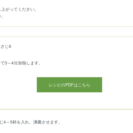
し上がってください。
い。
大さじ6
で3～4分加熱します。
レシピのPDFはこちら
sobako1.pdf
sobako2.pdf
sobako3.pdf
じ4～5杯を入れ、沸騰させます。