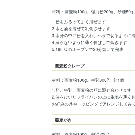
材料：蕎麦粉100g、強力粉200g、砂糖50
1.粉をふるってよく混ぜます
2.水と油を混ぜて乳化させます
3.水分の中に粉を入れ、ヘラで切るように
4.練らないように薄く伸ばして焼きます
5.180℃のオーブンで20分焼いて完成
蕎麦粉クレープ
材料：蕎麦粉100g、牛乳300?、卵1個
1.卵、牛乳、蕎麦粉の順に混ぜ合わせます
2.油をひいたフライパンの上に生地を薄く
お好みの具やトッピングでアレンジしてみ
蕎麦がき
材料：蕎麦粉100g、熱湯200?