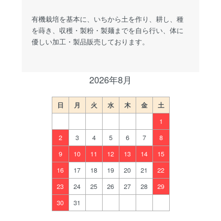
有機栽培を基本に、いちから土を作り、耕し、種
を蒔き、収穫・製粉・製麺までを自ら行い、体に
優しい加工・製品販売しております。
2026年8月
日
月
火
水
木
金
土
1
2
3
4
5
6
7
8
9
10
11
12
13
14
15
16
17
18
19
20
21
22
23
24
25
26
27
28
29
30
31