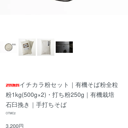
イチカラ粉セット｜有機そば粉全粒
粉1kg(500g×2)・打ち粉250g｜有機栽培
石臼挽き｜手打ちそば
OTMC2
3,200円