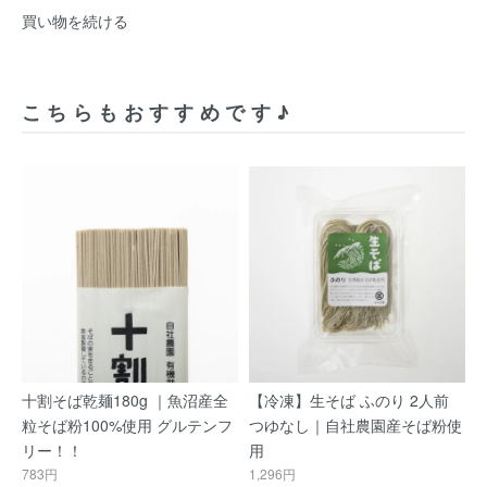
買い物を続ける
こちらもおすすめです♪
十割そば乾麺180g ｜魚沼産全
【冷凍】生そば ふのり 2人前
粒そば粉100%使用 グルテンフ
つゆなし｜自社農園産そば粉使
リー！！
用
783円
1,296円