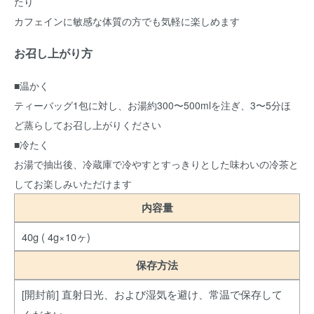
たり
カフェインに敏感な体質の方でも気軽に楽しめます
お召し上がり方
■温かく
ティーバッグ1包に対し、お湯約300〜500mlを注ぎ、3〜5分ほ
ど蒸らしてお召し上がりください
■冷たく
お湯で抽出後、冷蔵庫で冷やすとすっきりとした味わいの冷茶と
してお楽しみいただけます
内容量
40g ( 4g×10ヶ)
保存方法
[開封前] 直射日光、および湿気を避け、常温で保存して