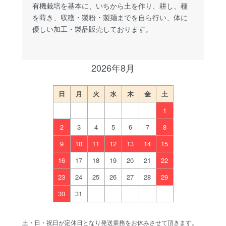
有機栽培を基本に、いちから土を作り、耕し、種
を蒔き、収穫・製粉・製麺までを自ら行い、体に
優しい加工・製品販売しております。
2026年8月
日
月
火
水
木
金
土
1
2
3
4
5
6
7
8
9
10
11
12
13
14
15
16
17
18
19
20
21
22
23
24
25
26
27
28
29
30
31
土・日・祝日が定休日となり発送業務をお休みさせて頂きます。