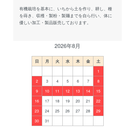
有機栽培を基本に、いちから土を作り、耕し、種
を蒔き、収穫・製粉・製麺までを自ら行い、体に
優しい加工・製品販売しております。
2026年8月
日
月
火
水
木
金
土
1
2
3
4
5
6
7
8
9
10
11
12
13
14
15
16
17
18
19
20
21
22
23
24
25
26
27
28
29
30
31