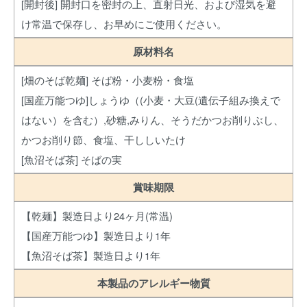
[開封後] 開封口を密封の上、直射日光、および湿気を避
け常温で保存し、お早めにご使用ください。
原材料名
[畑のそば乾麺] そば粉・小麦粉・食塩
[国産万能つゆ]しょうゆ（(小麦・大豆(遺伝子組み換えで
はない）を含む）,砂糖,みりん、そうだかつお削りぶし、
かつお削り節、食塩、干ししいたけ
[魚沼そば茶] そばの実
賞味期限
【乾麺】製造日より24ヶ月(常温)
【国産万能つゆ】製造日より1年
【魚沼そば茶】製造日より1年
本製品のアレルギー物質