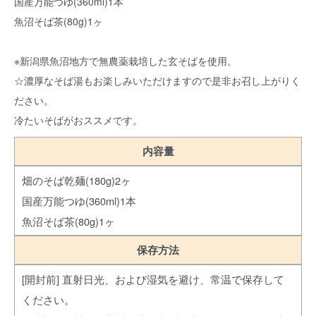
国産万能つゆ(360ml)1本
魚沼そば茶(80g)1ヶ
※新潟県魚沼地方で無農薬栽培した玄そばを使用。
☆濃厚なそば湯もお楽しみいただけますので是非お召し上がりく
ださい。
冷たいそばがおススメです。
内容量
畑のそば乾麺(180g)2ヶ
国産万能つゆ(360ml)1本
魚沼そば茶(80g)1ヶ
保存方法
[開封前] 直射日光、および湿気を避け、常温で保存して
ください。