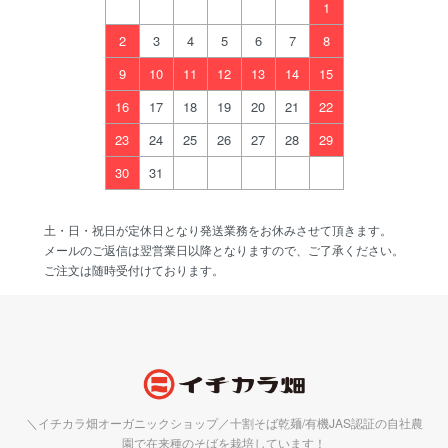
1
2
3
4
5
6
7
8
9
10
11
12
13
14
15
16
17
18
19
20
21
22
23
24
25
26
27
28
29
30
31
土・日・祝日が定休日となり発送業務をお休みさせて頂きます。
メールのご返信は翌営業日以降となりますので、ご了承ください。
ご注文は随時受付けております。
＼イチカラ畑オーガニックショップ／十割そば乾麺/有機JAS認証の自社農
園で在来種のそばを栽培しています！