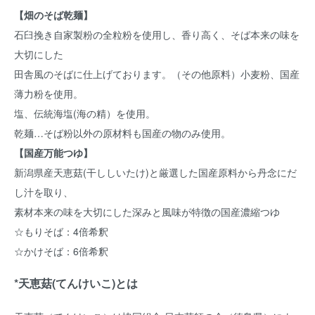
【畑のそば乾麺】
石臼挽き自家製粉の全粒粉を使用し、香り高く、そば本来の味を
大切にした
田舎風のそばに仕上げております。（その他原料）小麦粉、国産
薄力粉を使用。
塩、伝統海塩(海の精）を使用。
乾麺…そば粉以外の原材料も国産の物のみ使用。
【国産万能つゆ】
新潟県産天恵菇(干ししいたけ)と厳選した国産原料から丹念にだ
し汁を取り、
素材本来の味を大切にした深みと風味が特徴の国産濃縮つゆ
☆もりそば：4倍希釈
☆かけそば：6倍希釈
*天恵菇(てんけいこ)とは