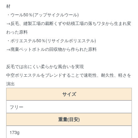
材
・ウール50％(アップサイクルウール)
→反毛、縫製工場の裁断くずや紡積工場の落ちワタから生まれ変
わった原料
・ポリエステル50％(リサイクルポリエステル)
→廃棄ペットボトルの回収物から作られた原料
反毛では出にくい柔らかな風合いを実現
中空ポリエステルをブレンドすることで速乾性、耐久性、軽さを
演出
サイズ
フリー
重量(目安)
173g