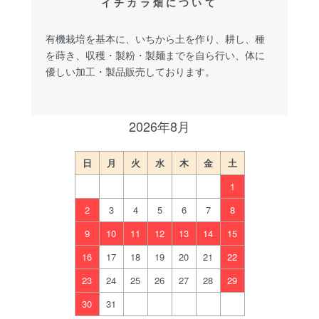
イチカラ畑について
有機栽培を基本に、いちから土を作り、耕し、種
を蒔き、収穫・製粉・製麺までを自ら行い、体に
優しい加工・製品販売しております。
2026年8月
日
月
火
水
木
金
土
1
2
3
4
5
6
7
8
9
10
11
12
13
14
15
16
17
18
19
20
21
22
23
24
25
26
27
28
29
30
31